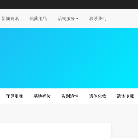
新闻资讯
殡葬用品
治丧服务
联系我们
守灵引魂
墓地福位
告别追悼
遗体化妆
遗体冷藏