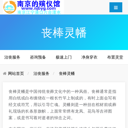
丧棒灵幡
治丧服务
咨询预备
极速上门
净身穿衣
布置灵堂
网站首页
治丧服务
丧棒灵幡
丧棒灵幡是中国传统丧葬文化中的一种风俗。丧棒通常是指
用白纸或白布缠绕在一根长竹竿上制成的，有时上面会写有
经文或符咒，用以引导亡魂。灵幡则是一种挂在棺材前或葬
礼现场的长条形旗帜，上面常常绣有龙凤、花鸟等吉祥图
案，或是书写着对逝者的悼念之词。