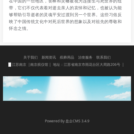
在中国的一些地区，丧棒和灵幡被视为连接生与死世界的纽
带，它们不仅代表着对逝去亲人的哀悼和记忆，也被认为能
够帮助引导逝者的灵魂平安过渡到另一个世界。这些习俗反
映了中国传统文化中对死后世界的想象以及对祖先的尊敬和
怀念之情。
关于我们
新闻资讯
殡葬用品
治丧服务
联系我们
江苏南京 |南京殡仪馆 | 地址：江苏省南京市雨花台区大周路206号 |
Powered By 盘企CMS 3.4.9
盘企CMS